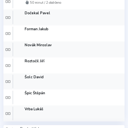
00
50 minut / 2 obdrženo
Dočekal Pavel
00
Forman Jakub
00
Novák Miroslav
00
Roztočil Jiří
00
Šolc David
00
Špic Štěpán
00
Vrba Lukáš
00