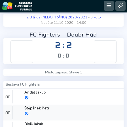
2.B třída (NEDOHRÁNO) 2020-2021
-
6.kolo
Neděle 11.10.2020 - 14:00
FC Fighters
Doubr Hůd
2 : 2
0 : 0
Místo zápasu:
Slavie 1
Sestava
FC Fighters
Anděl Jakub
00
Štěpánek Petr
00
Diviš Jakub