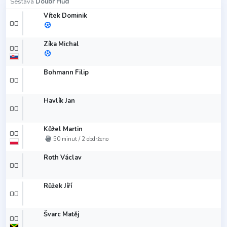
Sestava
Doubr Hůd
Vítek Dominik
00
Zíka Michal
00
Bohmann Filip
00
Havlík Jan
00
Kůžel Martin
00
50 minut / 2 obdrženo
Roth Václav
00
Růžek Jíří
00
Švarc Matěj
00