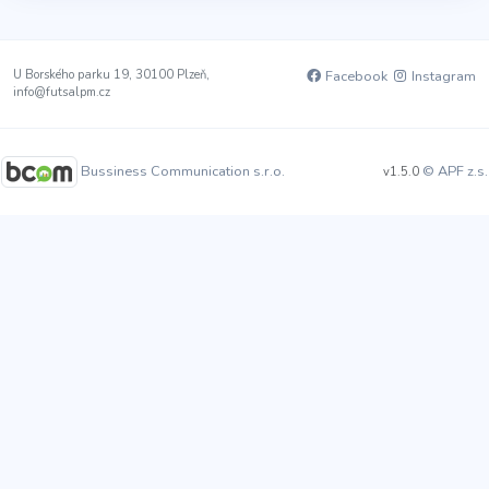
U Borského parku 19, 30100 Plzeň,
Facebook
Instagram
info@futsalpm.cz
Bussiness Communication s.r.o.
© APF z.s.
v1.5.0