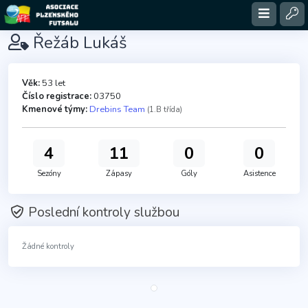
Řežáb Lukáš
Věk:
53 let
Číslo registrace:
03750
Kmenové týmy:
Drebins Team
(1.B třída)
4
11
0
0
Sezóny
Zápasy
Góly
Asistence
Poslední kontroly službou
Žádné kontroly