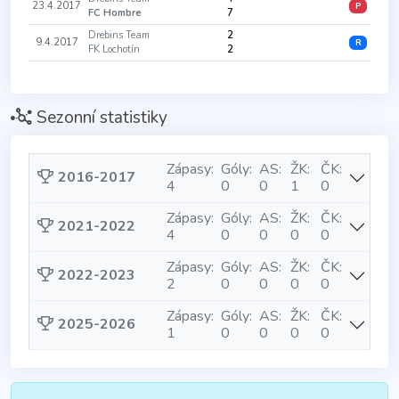
23.4.2017
P
FC Hombre
7
Drebins Team
2
9.4.2017
R
FK Lochotín
2
Sezonní statistiky
Zápasy:
Góly:
AS:
ŽK:
ČK:
2016-2017
4
0
0
1
0
Zápasy:
Góly:
AS:
ŽK:
ČK:
2021-2022
4
0
0
0
0
Zápasy:
Góly:
AS:
ŽK:
ČK:
2022-2023
2
0
0
0
0
Zápasy:
Góly:
AS:
ŽK:
ČK:
2025-2026
1
0
0
0
0