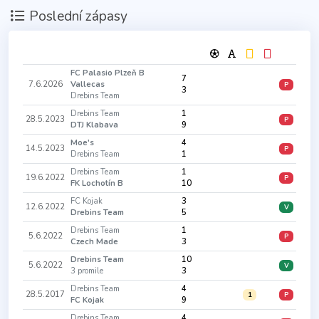
Poslední zápasy
FC Palasio Plzeň B
7
7.6.2026
Vallecas
P
3
Drebins Team
Drebins Team
1
28.5.2023
P
DTJ Klabava
9
Moe's
4
14.5.2023
P
Drebins Team
1
Drebins Team
1
19.6.2022
P
FK Lochotín B
10
FC Kojak
3
12.6.2022
V
Drebins Team
5
Drebins Team
1
5.6.2022
P
Czech Made
3
Drebins Team
10
5.6.2022
V
3 promile
3
Drebins Team
4
28.5.2017
1
P
FC Kojak
9
Drebins Team
4